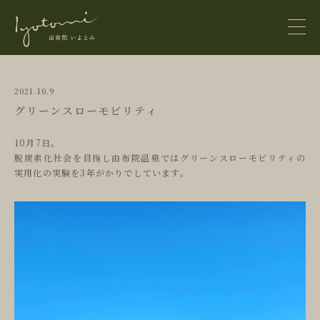
2021.10.9
グリーンスローモビリティ
home
10月7日。
お知らせ
フォトギャラリー
脱炭素化社会を目指し由布院温泉ではグリーンスローモビリティの
news
実用化の実験を3年がかりでしています。
アクセス
お問合せ
お風呂
hot springs
動画はこちら
お食事
ご利用案内
cuisine
サイトマップ
サイトポリシー
お部屋
FLOOR GUIDE
rooms