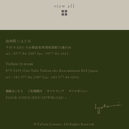
view all
由布院 いよとみ
〒879-5103 大分県由布市湯布院町川南848
tel :
0977-84-2007
fax : 0977-85-4011
Yufuin Iyotomi
879-5103 Oita Yufu Yufuin-cho Kawaminami 848 Japan
tel :
+81 977-84-2007
fax : +81 977-85-4011
動画はこちら
ご利用案内
サイトマップ
サイトポリシー
FLOOR GUIDE (PDF) DOWNLOAD >
© Yufuin Iyotomi. All Rights Reserved.