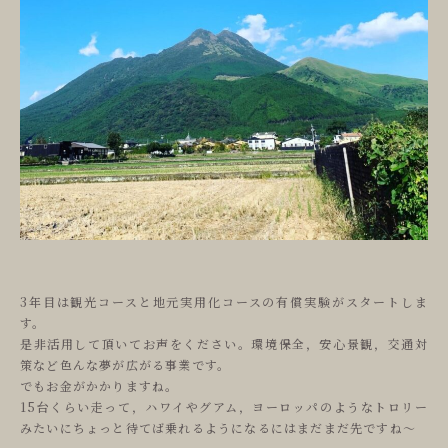
ご予約
reservation
いよとみ
history
3年目は観光コースと地元実用化コースの有償実験がスタートしま
す。
是非活用して頂いてお声をください。環境保全，安心景観，交通対
策など色んな夢が広がる事業です。
でもお金がかかりますね。
15台くらい走って，ハワイやグアム，ヨーロッパのようなトロリー
みたいにちょっと待てば乗れるようになるにはまだまだ先ですね〜