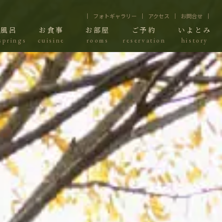
フォトギャラリー
アクセス
お問合せ
お風呂
お食事
お部屋
ご予約
いよとみ
springs
cuisine
rooms
reservation
history