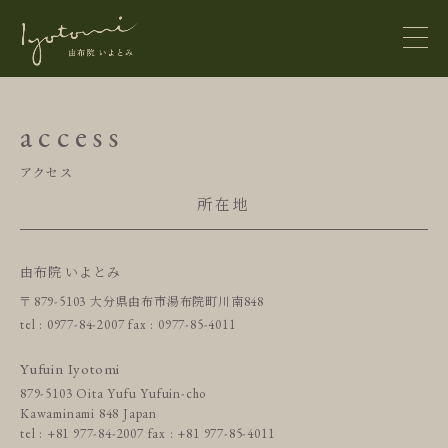
access
home
アクセス
所在地
お知らせ
フォトギャラリー
news
アクセス
お問合せ
由布院 いよとみ
お風呂
hot springs
大分県由布市湯布院町川南
〒879-5103
848
動画はこちら
tel :
0977-84-2007
fax : 0977-85-4011
お食事
ご利用案内
cuisine
Yufuin Iyotomi
サイトマップ
879-5103 Oita Yufu Yufuin-cho
サイトポリシー
お部屋
Kawaminami 848 Japan
FLOOR GUIDE
rooms
tel :
+81 977-84-2007
fax : +81 977-85-4011