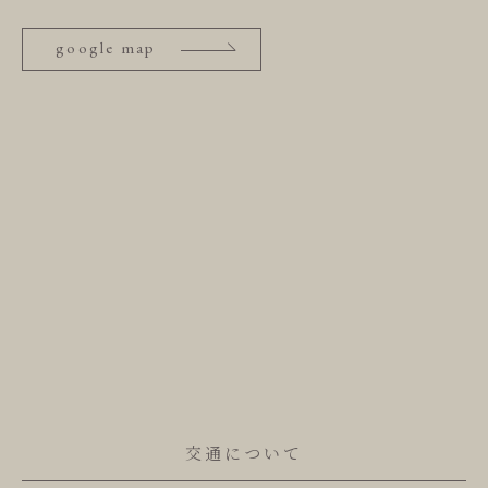
ご予約
google map
reservation
いよとみ
history
交通について