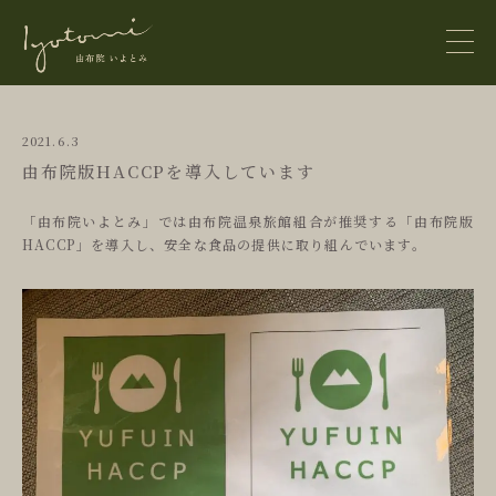
2021.6.3
由布院版HACCPを導入しています
home
「由布院いよとみ」では由布院温泉旅館組合が推奨する「由布院版
お知らせ
フォトギャラリー
HACCP」を導入し、安全な食品の提供に取り組んでいます。
news
アクセス
お問合せ
お風呂
hot springs
動画はこちら
お食事
ご利用案内
cuisine
サイトマップ
サイトポリシー
お部屋
FLOOR GUIDE
rooms