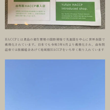
ご予約
reservation
いよとみ
history
HACCPとは食品の衛生管理の国際規格で先進国を中心に世界各国で
義務化されています。日本でも令和3年6月より義務化され，由布院
温泉では旅館組合あげて地域版HACCPをいち早く取り入れています